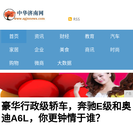
首页
资讯
财经
教育
汽车
家居
企业
美食
商讯
时尚
购物
微商
大数据
广告
豪华行政级轿车，奔驰E级和奥
迪A6L，你更钟情于谁？