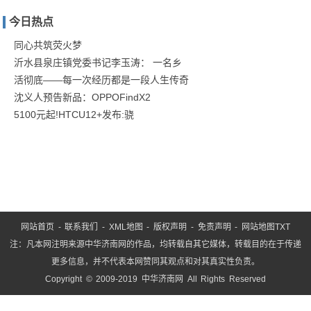
人
今日热点
对
“教
同心共筑荧火梦
沂水县泉庄镇党委书记李玉涛： 一名乡
育
活彻底——每一次经历都是一段人生传奇
就
沈义人预告新品：OPPOFindX2
是
5100元起!HTCU12+发布:骁
服
务”
这
网站首页
-
联系我们
-
XML地图
-
版权声明
-
免责声明
-
网站地图
TXT
注：凡本网注明来源中华济南网的作品，均转载自其它媒体，转载目的在于传递
更多信息，并不代表本网赞同其观点和对其真实性负责。
Copyright © 2009-2019 中华济南网 All Rights Reserved