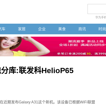
华为手
汽车
家居
企业
美食
商讯
时尚
分库:联发科HelioP65
期发布Galaxy A31这个新机。该设备已根据WiFi联盟