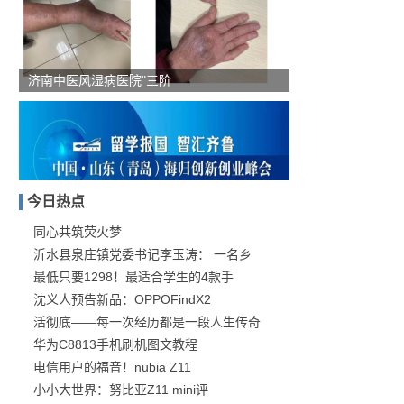
济南中医风湿病医院"三阶
今日热点
同心共筑荧火梦
沂水县泉庄镇党委书记李玉涛： 一名乡
“留学报国·智汇齐鲁”-
最低只要1298！最适合学生的4款手
沈义人预告新品：OPPOFindX2
活彻底——每一次经历都是一段人生传奇
华为C8813手机刷机图文教程
电信用户的福音！nubia Z11
小小大世界：努比亚Z11 mini评