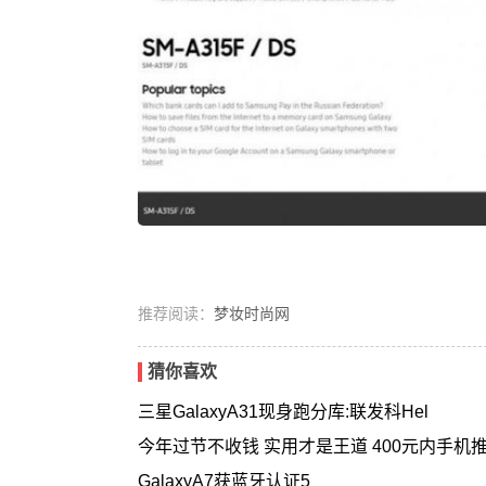
推荐阅读：
梦妆时尚网
猜你喜欢
三星GalaxyA31现身跑分库:联发科Hel
今年过节不收钱 实用才是王道 400元内手机
GalaxyA7获蓝牙认证5