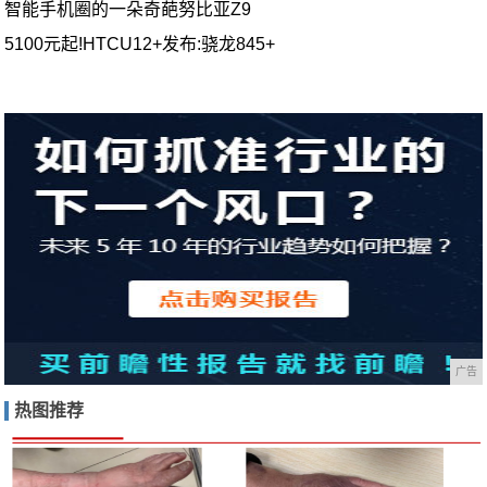
智能手机圈的一朵奇葩努比亚Z9
5100元起!HTCU12+发布:骁龙845+
广告
热图推荐