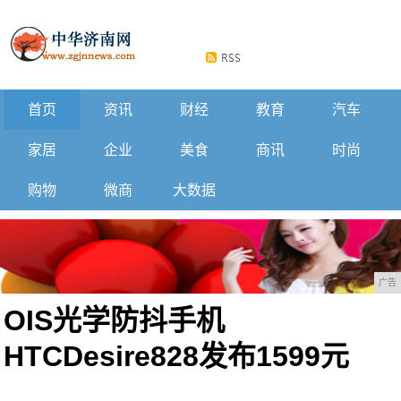
首页
资讯
财经
教育
汽车
家居
企业
美食
商讯
时尚
购物
微商
大数据
广告
OIS光学防抖手机
HTCDesire828发布1599元