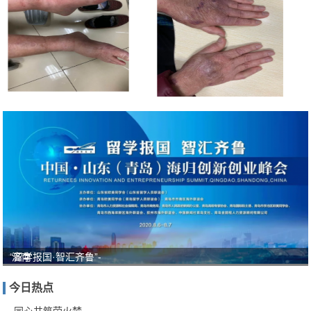
“留学报国·智汇齐鲁”-
济南
中医
今日热点
风湿
病医
同心共筑荧火梦