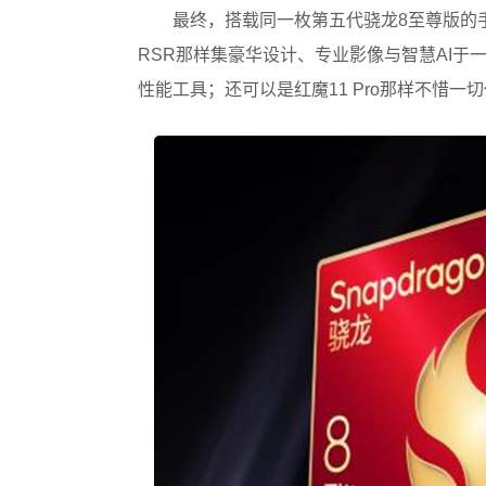
最终，搭载同一枚第五代骁龙8至尊版的手
RSR那样集豪华设计、专业影像与智慧AI于一
性能工具；还可以是红魔11 Pro那样不惜