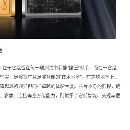
放
不在于它是否在每一项测试中都能“碾压”对手，而在于它是
坚实、足够宽广且足够智能的“技术地基”。在这块地基上，
造起风格迥异但同样卓越的体验大厦。芯片本身的强悍，确
I、影像、连接等全方位能力，则赋予了它们智能、美观与便