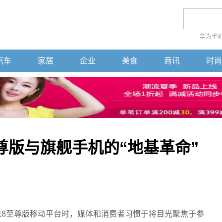
华为手
汽车
家居
企业
美食
商讯
时尚
尊版与旗舰手机的“地基革命”
骁龙8至尊版移动平台时，媒体和消费者习惯于将目光聚焦于参