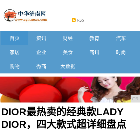
首页
资讯
财经
教育
汽车
家居
企业
美食
商讯
时尚
购物
微商
大数据
广告
DIOR最热卖的经典款LADY
DIOR，四大款式超详细盘点