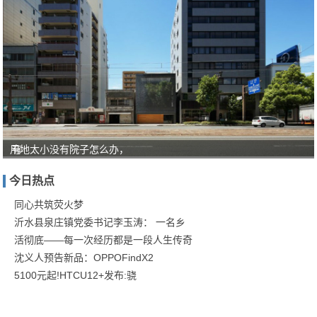
用地太小没有院子怎么办，
有
人
今日热点
对
“教
同心共筑荧火梦
沂水县泉庄镇党委书记李玉涛： 一名乡
育
活彻底——每一次经历都是一段人生传奇
就
沈义人预告新品：OPPOFindX2
是
5100元起!HTCU12+发布:骁
服
务”
这