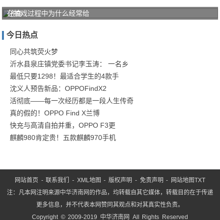
在拍戏过程中为什么经常给
济南
中医
今日热点
风湿
病医
同心共筑荧火梦
沂水县泉庄镇党委书记李玉涛： 一名乡
院"三
最低只要1298！最适合学生的4款手
阶
沈义人预告新品：OPPOFindX2
活彻底——每一次经历都是一段人生传奇
真的假的！OPPO Find X兰博
快充与高清自拍并重，OPPO F3更
麒麟980肯定贵！五款麒麟970手机
网站首页
-
联系我们
-
XML地图
-
版权声明
-
免责声明
-
网站地图
TXT
注：凡本网注明来源中华济南网的作品，均转载自其它媒体，转载目的在于传递
更多信息，并不代表本网赞同其观点和对其真实性负责。
Copyright © 2009-2019 中华济南网 All Rights Reserved