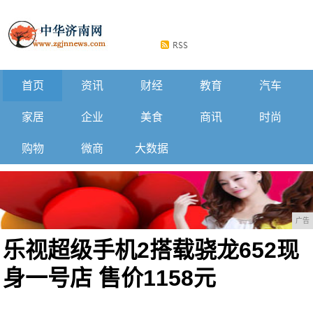
首页
资讯
财经
教育
汽车
家居
企业
美食
商讯
时尚
购物
微商
大数据
广告
乐视超级手机2搭载骁龙652现
身一号店 售价1158元