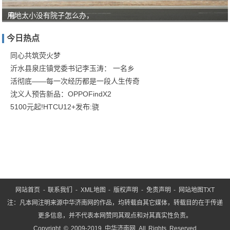
用地太小没有院子怎么办，
有
人
今日热点
对
“教
同心共筑荧火梦
沂水县泉庄镇党委书记李玉涛： 一名乡
育
活彻底——每一次经历都是一段人生传奇
就
沈义人预告新品：OPPOFindX2
是
5100元起!HTCU12+发布:骁
服
务”
这
网站首页
-
联系我们
-
XML地图
-
版权声明
-
免责声明
-
网站地图
TXT
注：凡本网注明来源中华济南网的作品，均转载自其它媒体，转载目的在于传递
更多信息，并不代表本网赞同其观点和对其真实性负责。
Copyright © 2009-2019 中华济南网 All Rights Reserved