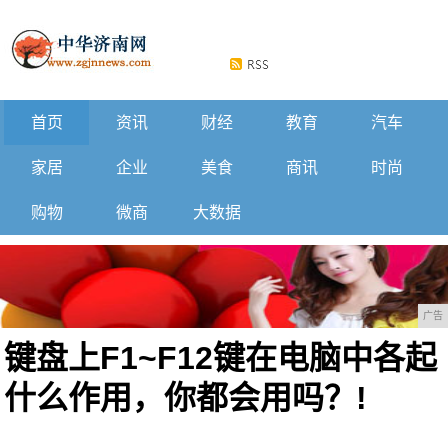
首页
资讯
财经
教育
汽车
家居
企业
美食
商讯
时尚
购物
微商
大数据
广告
键盘上F1~F12键在电脑中各起
什么作用，你都会用吗？!