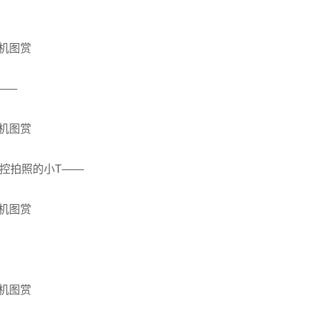
电——
控拍照的小T——