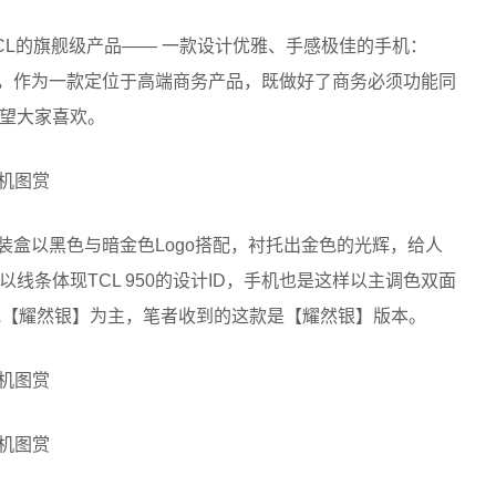
CL的旗舰级产品—— 一款设计优雅、手感极佳的手机：
颇多，作为一款定位于高端商务产品，既做好了商务必须功能同
望大家喜欢。
包装盒以黑色与暗金色Logo搭配，衬托出金色的光辉，给人
线条体现TCL 950的设计ID，手机也是这样以主调色双面
】或【耀然银】为主，笔者收到的这款是【耀然银】版本。