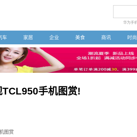
华为手
汽车
家居
企业
美食
商讯
时尚
CL950手机图赏!