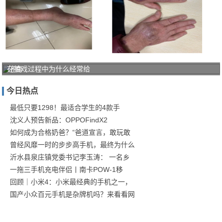
在拍戏过程中为什么经常给
济南
中医
今日热点
风湿
病医
最低只要1298！最适合学生的4款手
沈义人预告新品：OPPOFindX2
院"三
如何成为合格奶爸？“爸道宣言，敢玩敢
阶
曾经风靡一时的步步高手机，最终为什么
沂水县泉庄镇党委书记李玉涛： 一名乡
一拖三手机充电伴侣丨南卡POW-1移
回顾｜小米4：小米最经典的手机之一，
国产小众百元手机是杂牌机吗？来看看网