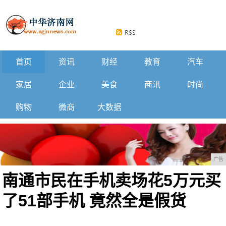
首页
资讯
财经
教育
汽车
家居
企业
美食
商讯
时尚
购物
微商
大数据
广告
南通市民在手机卖场花5万元买
了51部手机 竟然全是假货