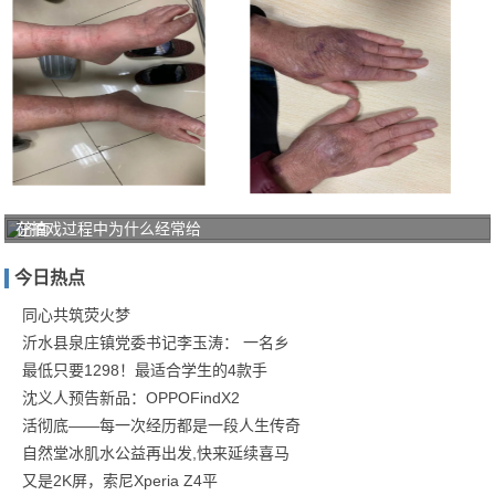
在拍戏过程中为什么经常给
济南
中医
今日热点
风湿
病医
同心共筑荧火梦
沂水县泉庄镇党委书记李玉涛： 一名乡
院"三
最低只要1298！最适合学生的4款手
阶
沈义人预告新品：OPPOFindX2
活彻底——每一次经历都是一段人生传奇
自然堂冰肌水公益再出发,快来延续喜马
又是2K屏，索尼Xperia Z4平