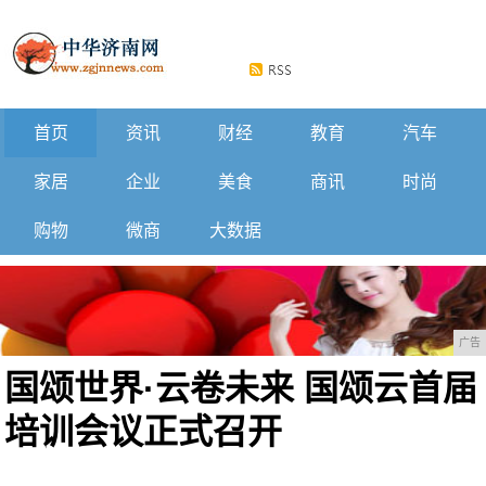
首页
资讯
财经
教育
汽车
家居
企业
美食
商讯
时尚
购物
微商
大数据
广告
国颂世界·云卷未来 国颂云首届
培训会议正式召开