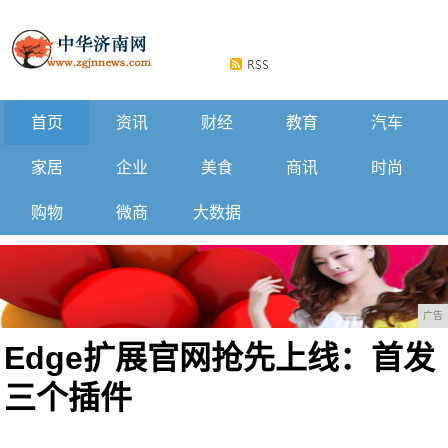
首页
资讯
财经
教育
汽车
家居
企业
美食
商讯
时尚
购物
微商
大数据
广告
Edge扩展官网抢先上线：首发
三个插件