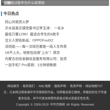
在拍戏过程中为什么经常给
济南
中医
今日热点
风湿
病医
同心共筑荧火梦
沂水县泉庄镇党委书记李玉涛： 一名乡
院"三
最低只要1298！最适合学生的4款手
阶
沈义人预告新品：OPPOFindX2
活彻底——每一次经历都是一段人生传奇
U8不上头，地铁包站很“上头”！燕京
内蒙古创信金融信息服务有限公司：投资
一加手机7 Pro首销：1分钟销售额
网站首页
-
联系我们
-
XML地图
-
版权声明
-
免责声明
-
网站地图
TXT
注：凡本网注明来源中华济南网的作品，均转载自其它媒体，转载目的在于传递
更多信息，并不代表本网赞同其观点和对其真实性负责。
Copyright © 2009-2019 中华济南网 All Rights Reserved