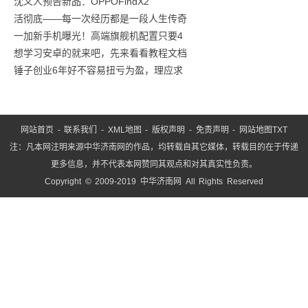
沈义人预告新品：OPPOFindX2
活彻底——每一次经历都是一段人生传奇
一加新手机曝光！高端旗舰机配置只要4
想学习安卓的就来吧，先来看看教程文档
锤子创业6年好不容易扭亏为盈，理应求
网站首页
-
联系我们
-
XML地图
-
版权声明
-
免责声明
-
网站地图
TXT
注：凡本网注明来源中华济南网的作品，均转载自其它媒体，转载目的在于传递
更多信息，并不代表本网赞同其观点和对其真实性负责。
Copyright © 2009-2019 中华济南网 All Rights Reserved