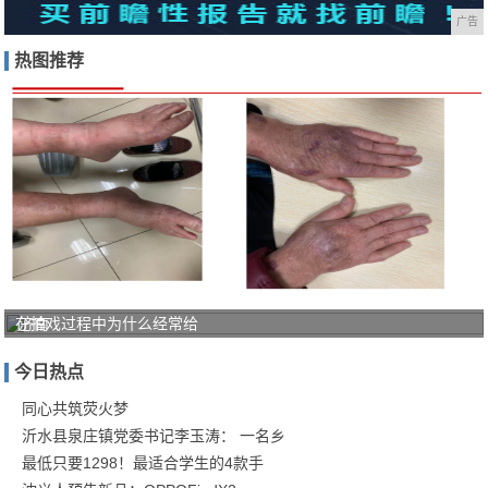
广告
热图推荐
在拍戏过程中为什么经常给
济南
中医
今日热点
风湿
病医
同心共筑荧火梦
沂水县泉庄镇党委书记李玉涛： 一名乡
院"三
最低只要1298！最适合学生的4款手
阶