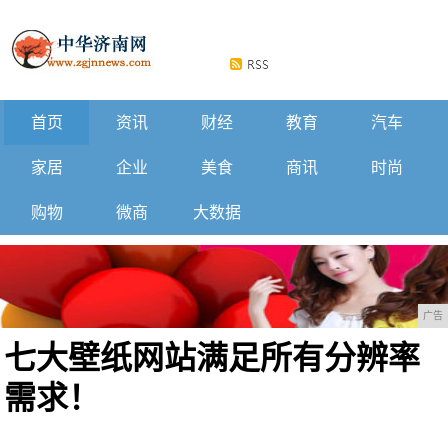
首页
资讯
财经
教育
汽车
家居
企业
美食
商讯
时尚
购物
微商
大数据
广告
七大壁纸网站满足所有分辨率
需求！