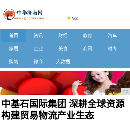
首页
资讯
财经
教育
汽车
家居
企业
美食
商讯
时尚
购物
微商
大数据
广告
中基石国际集团 深耕全球资源
构建贸易物流产业生态