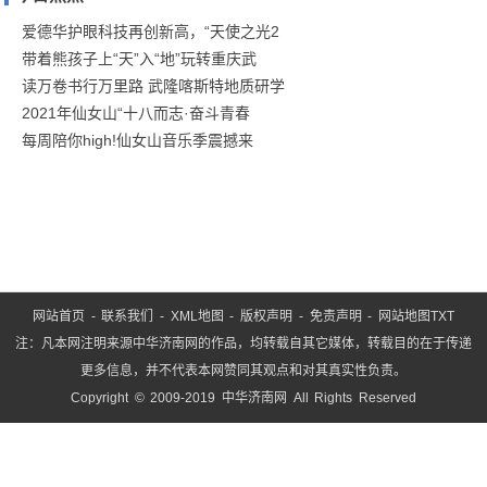
对
“教
爱德华护眼科技再创新高，“天使之光2
带着熊孩子上“天”入“地”玩转重庆武
育
读万卷书行万里路 武隆喀斯特地质研学
就
2021年仙女山“十八而志·奋斗青春
是
每周陪你high!仙女山音乐季震撼来
服
务”
这
网站首页
-
联系我们
-
XML地图
-
版权声明
-
免责声明
-
网站地图
TXT
注：凡本网注明来源中华济南网的作品，均转载自其它媒体，转载目的在于传递
更多信息，并不代表本网赞同其观点和对其真实性负责。
Copyright © 2009-2019 中华济南网 All Rights Reserved