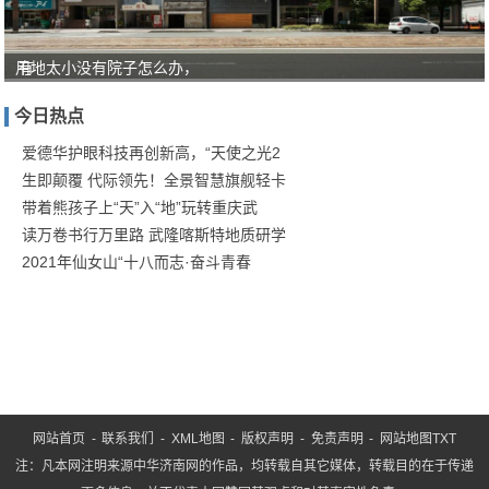
用地太小没有院子怎么办，
有
人
今日热点
对
“教
爱德华护眼科技再创新高，“天使之光2
生即颠覆 代际领先！全景智慧旗舰轻卡
育
带着熊孩子上“天”入“地”玩转重庆武
就
读万卷书行万里路 武隆喀斯特地质研学
是
2021年仙女山“十八而志·奋斗青春
服
务”
这
网站首页
-
联系我们
-
XML地图
-
版权声明
-
免责声明
-
网站地图
TXT
注：凡本网注明来源中华济南网的作品，均转载自其它媒体，转载目的在于传递