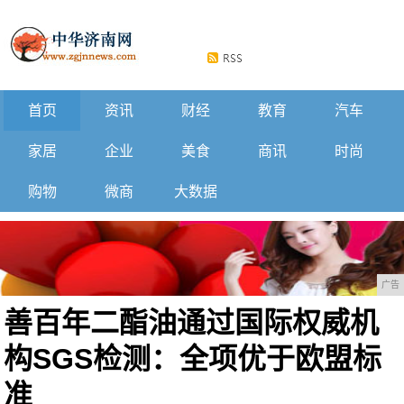
首页
资讯
财经
教育
汽车
家居
企业
美食
商讯
时尚
购物
微商
大数据
广告
善百年二酯油通过国际权威机
构SGS检测：全项优于欧盟标
准