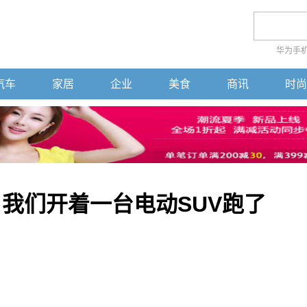
华为手
汽车
家居
企业
美食
商讯
时尚
，我们开着一台电动SUV跑了