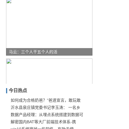
马云：三个人干五个人的活
今日热点
如何成为合格奶爸？“爸道宣言，敢玩敢
沂水县泉庄镇党委书记李玉涛： 一名乡
智能家居的下坡路哪家强：
数据产品经理：从埋点系统搭建到数据可
解密国内BAT等大厂前端技术体系-携