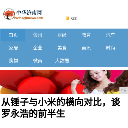
首页
资讯
财经
教育
汽车
家居
企业
美食
商讯
时尚
购物
微商
大数据
广告
从锤子与小米的横向对比，谈
罗永浩的前半生