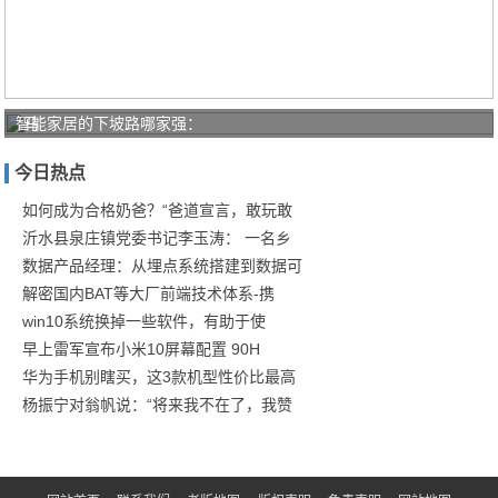
智能家居的下坡路哪家强：
马
云：
今日热点
三个
人干
如何成为合格奶爸？“爸道宣言，敢玩敢
沂水县泉庄镇党委书记李玉涛： 一名乡
五个
数据产品经理：从埋点系统搭建到数据可
人的
解密国内BAT等大厂前端技术体系-携
活
win10系统换掉一些软件，有助于使
早上雷军宣布小米10屏幕配置 90H
华为手机别瞎买，这3款机型性价比最高
杨振宁对翁帆说：“将来我不在了，我赞