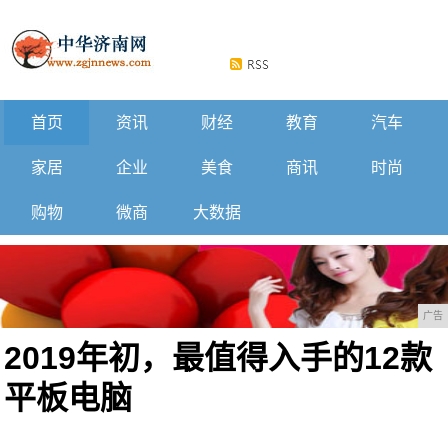
首页
资讯
财经
教育
汽车
家居
企业
美食
商讯
时尚
购物
微商
大数据
广告
2019年初，最值得入手的12款
平板电脑