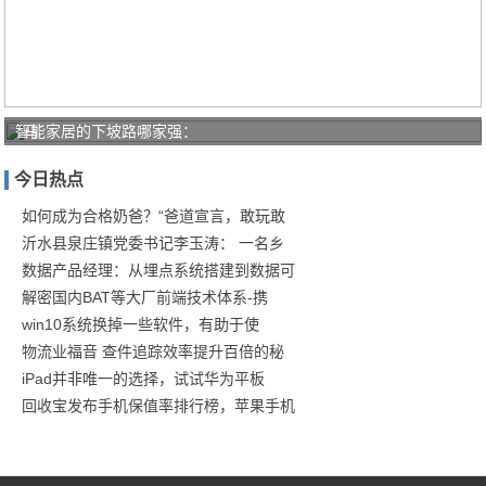
智能家居的下坡路哪家强：
马
云：
今日热点
三个
人干
如何成为合格奶爸？“爸道宣言，敢玩敢
沂水县泉庄镇党委书记李玉涛： 一名乡
五个
数据产品经理：从埋点系统搭建到数据可
人的
解密国内BAT等大厂前端技术体系-携
活
win10系统换掉一些软件，有助于使
物流业福音 查件追踪效率提升百倍的秘
iPad并非唯一的选择，试试华为平板
回收宝发布手机保值率排行榜，苹果手机