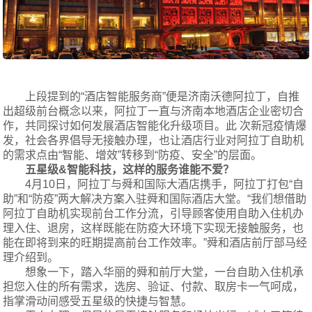
上段提到的“酒店智能服务商”便是济南沃德阿拉丁，自推
出超级前台概念以来，阿拉丁一直与济南本地酒店企业密切合
作，共同探讨如何发展酒店智能化升级项目。此 次新冠疫情爆
发，社会各界倡导无接触办理，也让酒店行业对阿拉丁自助机
的需求点由“智能、增效”转移到“防疫、安全”的层面。
五星级
&
智能科技，这样的服务谁能不爱？
4月10日，阿拉丁与舜和国际大酒店携手，阿拉丁打包“自
助”和“防疫”两大解决方案入驻舜和国际酒店大堂。“我们想借助
阿拉丁自助机实现前台工作分流，引导顾客使用自助入住机办
理入住、退房，这样既能在防疫大环境下实现无接触服务，也
能在即将到来的旺期提高前台工作效率。”舜和酒店前厅部马经
理介绍到。
想象一下，踏入华丽的舜和前厅大堂，一台自助入住机承
担您入住的所有需求，选房、验证、付款、取房卡一气呵成，
指掌滑动间感受五星级的快捷与智慧。