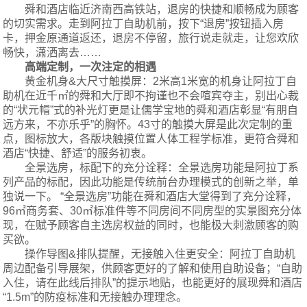
舜和酒店临近济南西高铁站，退房的快捷和顺畅成为顾客
的切实需求。走到阿拉丁自助机前，按下“退房”按钮插入房
卡，押金原通道返还，退房不停留，旅行说走就走，让您欢欣
畅快，潇洒离去
……
高端定制，一次注定的相遇
黄金机身
&
大尺寸触摸屏：2米高1米宽的机身让阿拉丁自
助机在近千㎡的舜和大厅即不拘谨也不会喧宾夺主，别出心裁
的“状元帽”式的补光灯更是让儒学宝地的舜和酒店彰显“有朋自
远方来，不亦乐乎”的胸怀。43寸的触摸大屏是此次定制的重
点，图标放大，各版块触摸位置人体工程学标准，更符合舜和
酒店“快捷、舒适”的服务初衷。
全景选房，标配下的充分诠释：全景选房功能是阿拉丁系
列产品的标配，因此功能是传统前台办理模式的创新之举，单
独说一下。 “全景选房”功能在舜和酒店大堂得到了充分诠释，
96㎡商务套、30㎡标准件等不同房间不同房型的实景图充分体
现，在赋予顾客自主选房权益的同时，也能极大刺激顾客的购
买欲。
操作导图
&
排队提醒，无接触入住更安全：阿拉丁自助机
周边配备引导展架，供顾客更好的了解和使用自助设备；“自助
入住，请在此线后排队”的提示地贴，也能更好的展现舜和酒店
“1.5m”的防疫标准和无接触办理理念。