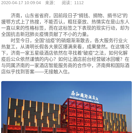
2020-04-17 10:09:04
来源：
阅读：1112
济南，山东省省府，因前段日子“捐钱、捐物、捐书记”的
援鄂方式上了热搜，不能否认，粗狂豪放、热情实在是山东人
一直以来的性格标签，而在这标签之下表现的现实行动，却为
全国抗击新冠肺炎疫情贡献了不小的力量。
时至今日，全国“战疫”的硝烟渐渐散去，各大服务行业火
热复工，从清明长假各大景区爆满来看，成果斐然。在这情况
下，济南一家五星级酒店依然在寻找着“破疫”之法，如何化解
疫后公众依然谨慎的内心？如何让酒店前台经营破冰回暖？在
与同属济南的一家酒店智能服务商的合作中，济南舜和国际酒
店似乎找到答案——无接触入住。