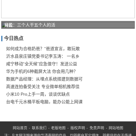
智能
马云：三个人干五个人的活
家居
今日热点
的下
坡路
如何成为合格奶爸？“爸道宣言，敢玩敢
沂水县泉庄镇党委书记李玉涛： 一名乡
哪家
咸宁移动“全天候”应急值守！发送公益
强：
华为手机的6种截屏大法 你会用几种？
数据产品经理：从埋点系统搭建到数据可
高速连拍备受关注 专业微单相机推荐佳
小米10 Pro上手一周，谈谈优缺点
台电千元水桶平板电脑，能办公能上网课
网站首页
-
联系我们
-
老版地图
-
版权声明
-
免责声明
-
网站地图
注：凡本网注明来源中华济南网的作品，均转载自其它媒体，转载目的在于传递