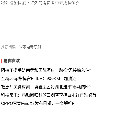
将会给蛰伏疫下许久的消费者带来更多惊喜！
推荐阅读：
米家电动牙刷
猜你喜欢
阿拉丁携手济南舜和国际酒店丨助推“无接触入住”
全新Jeep指挥官PHEV：900KM不加油还
救急！关键时刻，协鑫集团给湖北送来“移动的N9
科技来电：杨颜回归魅族三剑客李楠白永祥再难聚首
OPPO官宣FindX2发布日期，一文解析Fi