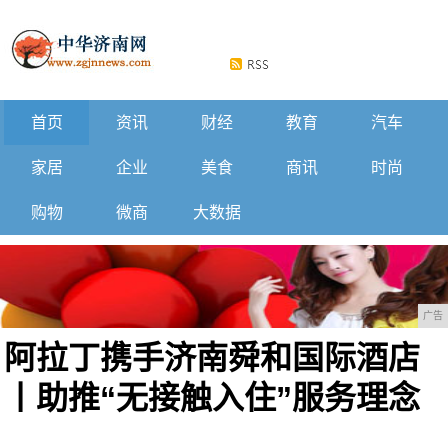
首页
资讯
财经
教育
汽车
家居
企业
美食
商讯
时尚
购物
微商
大数据
广告
阿拉丁携手济南舜和国际酒店
丨助推“无接触入住”服务理念