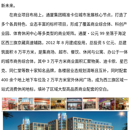
新未来。
在商业项目布局上，通厦集团精准卡位城市发展核心节点，打造了
多个各具特色、业态丰富的标杆项目，形成了覆盖商业综合体、科创产
业园、体育休闲中心等多类型的商业矩阵。通厦・公元 99 坐落于海淀
区西三旗京藏高速辅路，2012 年 8 月建成投用，总投资 5 亿元、总建
筑面积 8 万平方米，是集商场、超市、餐饮、休闲与公寓、办公于一体
的城市商务综合体，其中 3 万平方米商业面积汇聚物美、迪卡侬、星巴
克、同仁堂等数十家知名品牌，各楼层业态规划清晰且互补，同时配套
400 余个地上地下车位及 2 万平方米室外休闲广场，成为西三旗区域一
站式消费休闲地标，填补了区域大型高品质商业配套的空白。