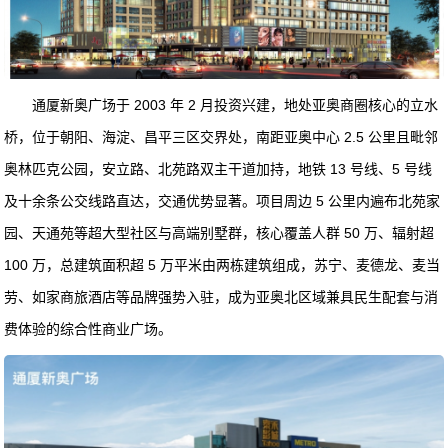
通厦新奥广场于 2003 年 2 月投资兴建，地处亚奥商圈核心的立水
桥，位于朝阳、海淀、昌平三区交界处，南距亚奥中心 2.5 公里且毗邻
奥林匹克公园，安立路、北苑路双主干道加持，地铁 13 号线、5 号线
及十余条公交线路直达，交通优势显著。项目周边 5 公里内遍布北苑家
园、天通苑等超大型社区与高端别墅群，核心覆盖人群 50 万、辐射超
100 万，总建筑面积超 5 万平米由两栋建筑组成，苏宁、麦德龙、麦当
劳、如家商旅酒店等品牌强势入驻，成为亚奥北区域兼具民生配套与消
费体验的综合性商业广场。