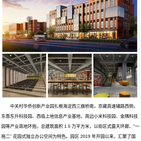
中关村华侨创新产业园扎根海淀西三旗桥南，京藏高速辅路西侧，
东靠东升科技园、西临上地信息产业基地，周边小米科技园、金隅科技
园等产业高地环抱，总建筑面积 1.5 万平方米，以街区式露天环廊、“一
拖二” 花园式独立办公空间为特色。园区 2019 年开园以来，汇聚了国