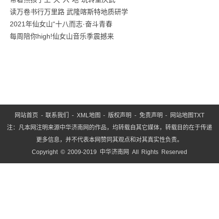
育
读万卷书行万里路 武隆喀斯特地质研学
就
2021年仙女山“十八而志·奋斗青春
是
每周陪你high!仙女山音乐季震撼来
服
务”
这
网站首页
-
联系我们
-
XML地图
-
版权声明
-
免责声明
-
网站地图
TXT
注：凡本网注明来源中华济南网的作品，均转载自其它媒体，转载目的在于传递
更多信息，并不代表本网赞同其观点和对其真实性负责。
Copyright © 2009-2019 中华济南网 All Rights Reserved