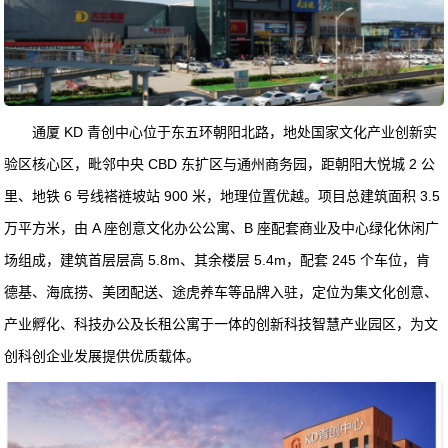
通厦 KD 青创中心位于东五环朝阳北路，地处国家文化产业创新实
验区核心区，毗邻中央 CBD 东扩区与通州商务园，距朝阳大悦城 2 公
里、地铁 6 号线褡裢坡站 900 米，地理位置优越。项目总建筑面积 3.5
万平方米，由 A 座创意文化办公公寓、B 座配套商业及中心绿化休闲广
场组成，建筑首层层高 5.8m、其余楼层 5.4m，配套 245 个车位，肯
德基、海底捞、美团配送、途虎养车等品牌入驻，定位为集文化创意、
产业孵化、科技办公及长租公寓于一体的创新科技智慧产业园区，为文
创科创企业发展提供优质载体。