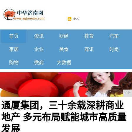
首页
资讯
财经
教育
汽车
家居
企业
美食
商讯
时尚
购物
微商
大数据
广告
通厦集团，三十余载深耕商业
地产 多元布局赋能城市高质量
发展