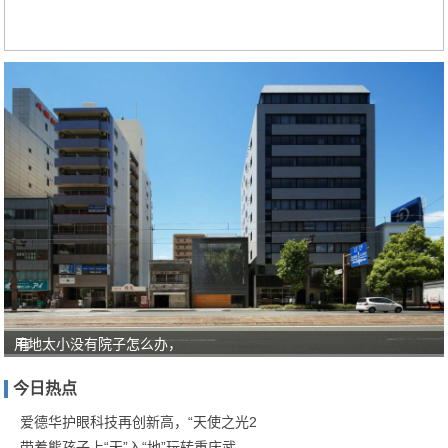
用地太小没有院子怎么办，
有
人
今日热点
对
“教
爱德华护眼科技再创新高，“天使之光2
带着熊孩子上“天”入“地”玩转重庆武