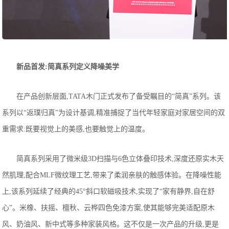
新品首发:简真系列定义降噪美学
在产品创新层面,TATA木门正式发布了备受瞩目的“简真”系列。该
系列以“返璞归真”为设计基调,精准捕捉了当代年轻家庭对家居空间的双
重需求:既要视觉上的美感,也要触觉上的温度。
简真系列采用了微米级3D扫描与6色立体叠印技术,深度还原实木天
然肌理,配合MLF微纹理工艺,带来了柔润亲肤的触感体验。在降噪性能
上,该系列延续了经典的45°斜口软磁吸技术,实现了“家有静界,自在舒
心”。米橡、扶摇、檀秋、云桦四色免漆方案,使其能够完美适配原木
风、奶油风、新中式等多种家装风格。这不仅是一次产品的升级,更是