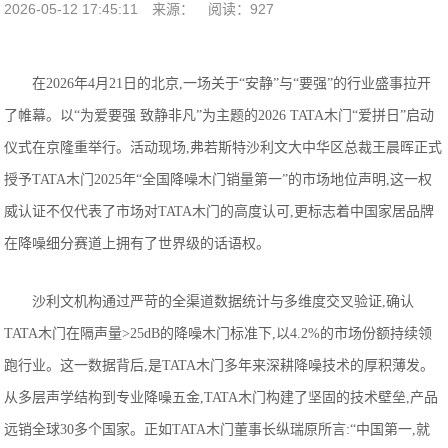
2026-05-12 17:45:11
来源：
阅读：927
在2026年4月21日的北京,一场关于“安静”与“要强”的行业盛事拉开
了帷幕。以“为爱要强 致静非凡”为主题的2026 TATA木门“爱拼日”启动
仪式在京隆重举行。活动现场,弗若斯特沙利文大中华区总裁王晨晖正式
授予TATA木门2025年“全国降噪木门销量第一”的市场地位声明,这一权
威认证不仅代表了市场对TATA木门的高度认可,更标志着中国家居品牌
在降噪细分赛道上拥有了世界级的话语权。
沙利文机构通过严苛的全渠道数据统计与多维度交叉验证,确认
TATA木门在隔声量>25dB的降噪木门标准下,以4.2%的市场份额持续领
跑行业。这一数据背后,是TATA木门多年来深耕降噪技术的厚积薄发。
从多层声学结构到专业降噪五金,TATA木门构建了坚固的技术壁垒,产品
远销全球30多个国家。正如TATA木门董事长纵瑞原所言:“中国第一,就