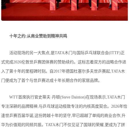
十年之约:从商业赞助到精神共鸣
活动现场的另一大焦点,是TATA木门与国际乒乓球联合会(ITTF)正
式完成2026伦敦世乒赛团体赛的赞助续约。这标志着双方的战略合作进
入了第十年的里程碑时刻。自2017年德国杜塞尔多夫世乒赛起,TATA木
门便成为了首个与世乒赛达成十年长期合作的家居品牌。
WTT首席执行官史蒂夫·丹顿(Steve Dainton)在现场表示,TATA木门
专注深耕的品牌精神,与乒乓球运动极致专注的内核高度契合。2026年恰
逢世乒赛百届华诞,这份跨越十年的坚守,早已超越了单纯的商业合作,升
华为价值观的同频共振。TATA木门不仅见证了国球的荣耀,更成为了拼