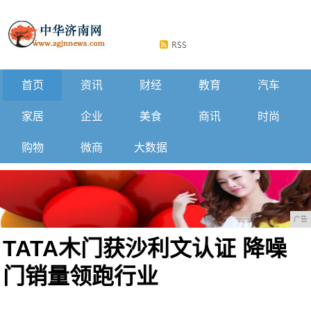
首页
资讯
财经
教育
汽车
家居
企业
美食
商讯
时尚
购物
微商
大数据
广告
TATA木门获沙利文认证 降噪
门销量领跑行业