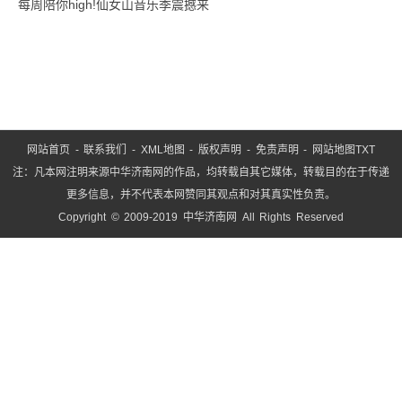
每周陪你high!仙女山音乐季震撼来
服
务”
这
网站首页
-
联系我们
-
XML地图
-
版权声明
-
免责声明
-
网站地图
TXT
注：凡本网注明来源中华济南网的作品，均转载自其它媒体，转载目的在于传递
更多信息，并不代表本网赞同其观点和对其真实性负责。
Copyright © 2009-2019 中华济南网 All Rights Reserved