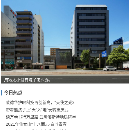
用地太小没有院子怎么办，
有
人
今日热点
对
“教
爱德华护眼科技再创新高，“天使之光2
带着熊孩子上“天”入“地”玩转重庆武
育
读万卷书行万里路 武隆喀斯特地质研学
就
2021年仙女山“十八而志·奋斗青春
是