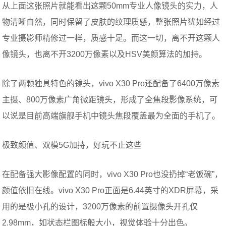
从上面这张照片就能看出这颗50mm专业人像镜头的实力，人
物清晰自然，同时保留了皮肤的纹理质感，整张照片犹如经过
专业摄影师精修过一样，质感十足。而这一切，离不开这颗人
像镜头，也离不开3200万像素以及HSV美颜算法的加持。
除了两颗独具特色的镜头，vivo X30 Pro还配备了6400万像素
主摄、800万像素广角微距镜头，形成了全焦段影像系统，可
以说是目前高端旗舰手机中镜头焦段覆盖最为全面的手机了。
极致颜值、双模5G加持，好玩不止这些
在配备强大影像配置的同时，vivo X30 Pro也没扔掉“老饭碗”，
颜值依旧在线。vivo X30 Pro正面是6.44英寸的XDR屏幕，采
用的是极小孔的设计，3200万像素的前置摄像头开孔仅
2.98mm，如状态栏图标般大小，视觉体验十分出色。