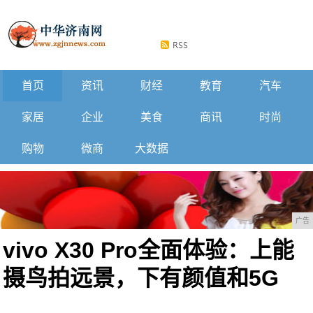
首页
资讯
财经
教育
汽车
家居
企业
美食
商讯
时尚
购物
微商
大数据
广告
vivo X30 Pro全面体验：上能
摄鸟拍远景，下有颜值和5G