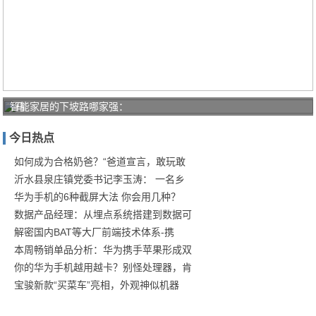
智能家居的下坡路哪家强：
马
云：
今日热点
三个
人干
如何成为合格奶爸？“爸道宣言，敢玩敢
沂水县泉庄镇党委书记李玉涛： 一名乡
五个
华为手机的6种截屏大法 你会用几种？
人的
数据产品经理：从埋点系统搭建到数据可
活
解密国内BAT等大厂前端技术体系-携
本周畅销单品分析：华为携手苹果形成双
你的华为手机越用越卡？别怪处理器，肯
宝骏新款“买菜车”亮相，外观神似机器