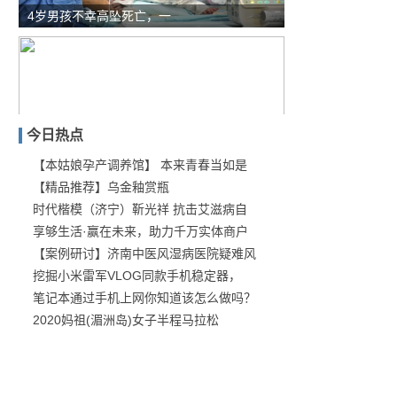
4岁男孩不幸高坠死亡，一
今日热点
【本姑娘孕产调养馆】 本来青春当如是
【精品推荐】乌金釉赏瓶
什么样的房子，适合装智能
时代楷模（济宁）靳光祥 抗击艾滋病自
享够生活·赢在未来，助力千万实体商户
【案例研讨】济南中医风湿病医院疑难风
挖掘小米雷军VLOG同款手机稳定器，
笔记本通过手机上网你知道该怎么做吗？
2020妈祖(湄洲岛)女子半程马拉松