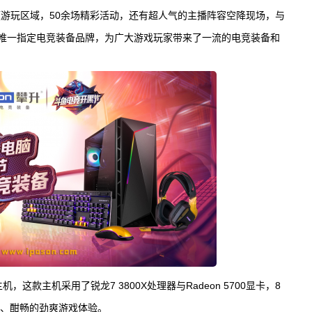
游玩区域，50余场精彩活动，还有超人气的主播阵容空降现场，与
动的唯一指定电竞装备品牌，为广大游戏玩家带来了一流的电竞装备和
，这款主机采用了锐龙7 3800X处理器与Radeon 5700显卡，8
平滑、酣畅的劲爽游戏体验。