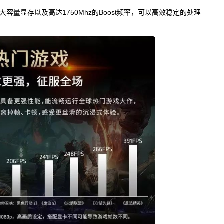
G大容量显存以及高达1750Mhz的Boost频率，可以高效稳定的处理