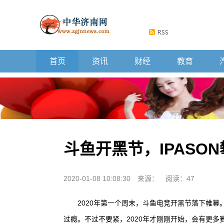
首页
资讯
财经
教育
斗鱼开黑节，IPASO
2020-01-08 10:08:30
来源：
阅读：47
2020年第一个周末，斗鱼电竞开黑节落下帷
过瘾。不过不要紧，2020年才刚刚开始，会有更