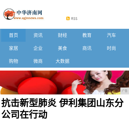
首页
资讯
财经
教育
汽车
家居
企业
美食
商讯
时尚
购物
微商
大数据
广告
抗击新型肺炎 伊利集团山东分
公司在行动