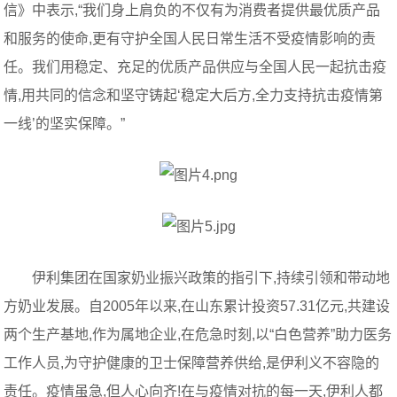
信》中表示,“我们身上肩负的不仅有为消费者提供最优质产品
和服务的使命,更有守护全国人民日常生活不受疫情影响的责
任。我们用稳定、充足的优质产品供应与全国人民一起抗击疫
情,用共同的信念和坚守铸起‘稳定大后方,全力支持抗击疫情第
一线’的坚实保障。”
伊利集团在国家奶业振兴政策的指引下,持续引领和带动地
方奶业发展。自2005年以来,在山东累计投资57.31亿元,共建设
两个生产基地,作为属地企业,在危急时刻,以“白色营养”助力医务
工作人员,为守护健康的卫士保障营养供给,是伊利义不容隐的
责任。疫情虽急,但人心向齐!在与疫情对抗的每一天,伊利人都