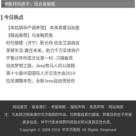
什么样的房子，适合装智能
4岁
男孩
今日热点
不幸
高坠
【本姑娘孕产调养馆】 本来青春当如是
【精品推荐】乌金釉赏瓶
死
时代楷模（济宁）靳光祥 抗击艾滋病自
亡，
享够生活·赢在未来，助力千万实体商户
一
齐鲁过年炸菜文化第一村--刁镇崔高
自由梦想之路，Jeep牧马人的公路精
第十七届中国国际人才交流大会2019
拉风潮酷本色，全新Jeep自由侠给你
网站首页
-
联系我们
-
老版地图
-
版权声明
-
免责声明
-
网站地图
注：凡本网注明来源中华济南网的作品，均转载自其它媒体，转载目的在于传递
更多信息，并不代表本网赞同其观点和对其真实性负责。
Copyright © 2009-2019 中华济南网 All Rights Reserved