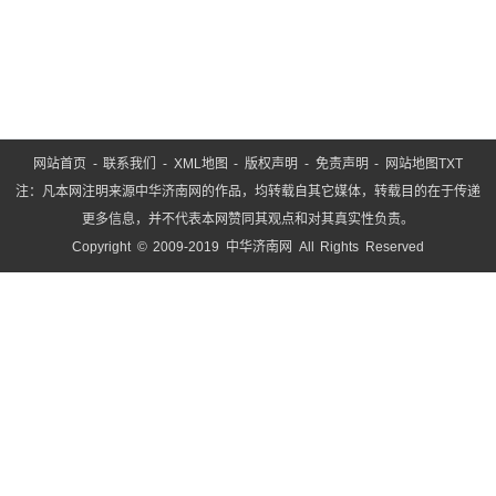
务”
这
网站首页
-
联系我们
-
XML地图
-
版权声明
-
免责声明
-
网站地图
TXT
注：凡本网注明来源中华济南网的作品，均转载自其它媒体，转载目的在于传递
更多信息，并不代表本网赞同其观点和对其真实性负责。
Copyright © 2009-2019 中华济南网 All Rights Reserved