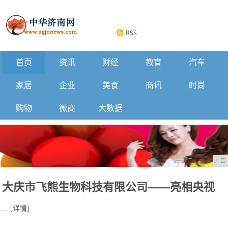
首页
资讯
财经
教育
汽车
家居
企业
美食
商讯
时尚
购物
微商
大数据
广告
大庆市飞熊生物科技有限公司——亮相央视
...
[详情]
新媒体直播