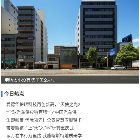
用地太小没有院子怎么办，
有
人
今日热点
对
“教
爱德华护眼科技再创新高，“天使之光2
“全球汽车供应链百强”与“中国汽车供
育
生即颠覆 代际领先！全景智慧旗舰轻卡
就
带着熊孩子上“天”入“地”玩转重庆武
是
读万卷书行万里路 武隆喀斯特地质研学
服