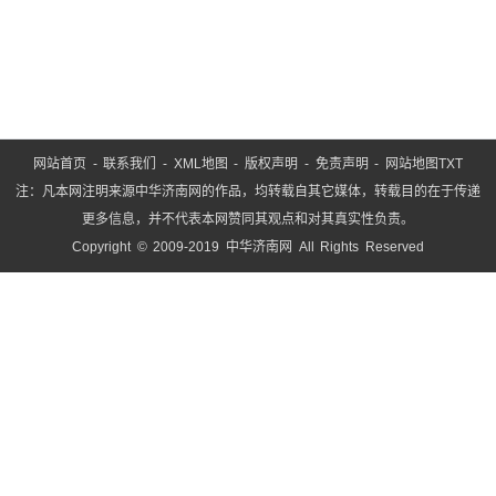
务”
这
网站首页
-
联系我们
-
XML地图
-
版权声明
-
免责声明
-
网站地图
TXT
注：凡本网注明来源中华济南网的作品，均转载自其它媒体，转载目的在于传递
更多信息，并不代表本网赞同其观点和对其真实性负责。
Copyright © 2009-2019 中华济南网 All Rights Reserved