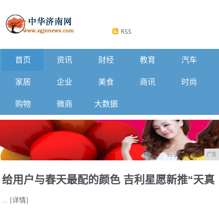
首页
资讯
财经
教育
汽车
家居
企业
美食
商讯
时尚
购物
微商
大数据
广告
给用户与春天最配的颜色 吉利星愿新推“天真
...
[详情]
蓝+星空灰”车色