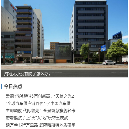
用地太小没有院子怎么办，
有
人
今日热点
对
“教
爱德华护眼科技再创新高，“天使之光2
“全球汽车供应链百强”与“中国汽车供
育
生即颠覆 代际领先！全景智慧旗舰轻卡
就
带着熊孩子上“天”入“地”玩转重庆武
是
读万卷书行万里路 武隆喀斯特地质研学
服