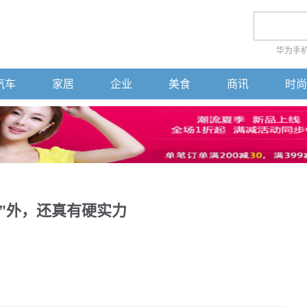
华为手
汽车
家居
企业
美食
商讯
时尚
”外，还真有硬实力