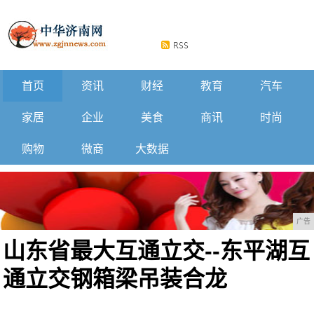
首页
资讯
财经
教育
汽车
家居
企业
美食
商讯
时尚
购物
微商
大数据
广告
山东省最大互通立交--东平湖互
通立交钢箱梁吊装合龙