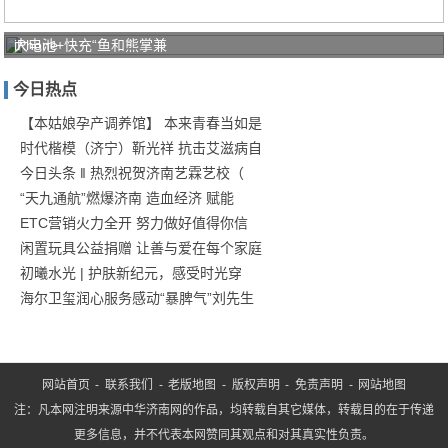
iPhone
大电池+快充“鱼和熊掌兼
11今日
今日热点
开
【本姑娘孕产调养馆】 本来青春当如是
时代楷模（济宁）靳光祥 抗击艾滋病自
今日头条 ‖ 热烈祝贺济南艺霖艺校（
“天九通航”燃爆济南 造血经济 赋能
ETC营销火力全开 努力做好值得你信
闲置玩具公益捐赠 让善与爱在每个家庭
初曦水光 | 护肤新纪元，感受时光穿
海尔卫玺润心服务感动“暴脾气”刘先生
网站首页
-
联系我们
-
老版地图
-
版权声明
-
免责声明
-
网站地图
注：凡本网注明来源中华济南网的作品，均转载自其它媒体，转载目的在于传递
更多信息，并不代表本网赞同其观点和对其真实性负责。