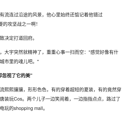
有流连过沿途的风景，他心里始终还惦记着他错过
重要的攻坚战之一啊！
致决定打道回府。
，大宇突然就精神了，重重心事一扫而空："感觉好像有什
城市里的魂儿吧。"
却忽视了它的美"
流熙熙攘攘，形形色色，有的穿着超短的夏装，有的竟然穿
唐装玩Cos。两个儿子一边笑闹着，一边指指点点，路过了
hopping mall。