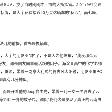
SUV，换了当时刚刚才上市的大指挥官。2.0T+9AT变速
的标牌，是大宇花费接近40万买这辆车的"私心"，而七座，
法儿的前提，首先是换辆车。
室，大宇的朋友圈"炸"了，不是因为他炫车，"我没那么无
些好友，都是朋友圈里最活跃的因子。海淀某高中的化学老师
头，蓄须，带着一副意大利式的复古风太阳镜，朋友圈里PO
"倒真有几分神似。
，而是开着他的Jeep自由光，带着一儿一女一老婆去了云
家四口一身的蚊子包，调侃"我们这是发现了真正的云南虫