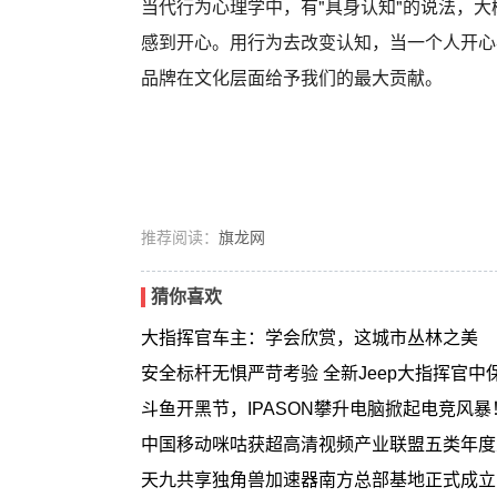
当代行为心理学中，有"具身认知"的说法，
感到开心。用行为去改变认知，当一个人开心
品牌在文化层面给予我们的最大贡献。
推荐阅读：
旗龙网
猜你喜欢
大指挥官车主：学会欣赏，这城市丛林之美
安全标杆无惧严苛考验 全新Jeep大指挥官中
斗鱼开黑节，IPASON攀升电脑掀起电竞风暴
中国移动咪咕获超高清视频产业联盟五类年度
天九共享独角兽加速器南方总部基地正式成立