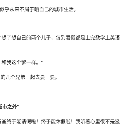
似乎从来不屑于晒自己的城市生活。
"想了想自己的两个儿子，每到暑假都是上完数学上英语
。和我这个爹一样。"
来的几个兄弟一起去耍一耍。
城市之外"
爸爸终于能请假啦！终于能休假啦！我听着心里很不是滋