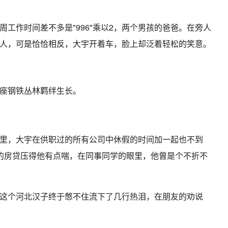
工作时间差不多是"996"乘以2，两个男孩的爸爸。在旁人
人，可是恰恰相反，大宇开着车，脸上却泛着轻松的笑意。
座钢铁丛林羁绊生长。
里，大宇在供职过的所有公司中休假的时间加一起也不到
se的房贷压得他有点喘，在同事同学的眼里，他曾是个不折不
这个河北汉子终于憋不住流下了几行热泪，在朋友的劝说