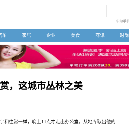
华为手
汽车
家居
企业
美食
商讯
时尚
赏，这城市丛林之美
宇和往常一样，晚上11点才走出办公室，从地库取出他的