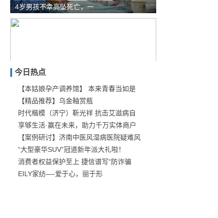
4岁男孩不幸高坠死亡，一
今日热点
【本姑娘孕产调养馆】 本来青春当如是
【精品推荐】乌金釉赏瓶
什么样的房子，适合装智能
时代楷模（济宁）靳光祥 抗击艾滋病自
享够生活·赢在未来，助力千万实体商户
【案例研讨】济南中医风湿病医院疑难风
“大型豪华SUV”冠道新年派大礼啦！
消费者权益保护至上 捷信谱写“防诈骗
EILY家纺—-爱于心，丽于形